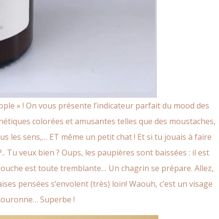
ople
» ! On vous présente l’indicateur parfait du mood des
gnétiques colorées et amusantes telles que des moustaches,
s les sens,… ET même un petit chat ! Et si tu jouais à faire
. Tu veux bien ? Oups, les paupières sont baissées : il est
la bouche est toute tremblante… Un chagrin se prépare. Allez,
aises pensées s’envolent (très) loin! Waouh, c’est un visage
e couronne… Superbe !